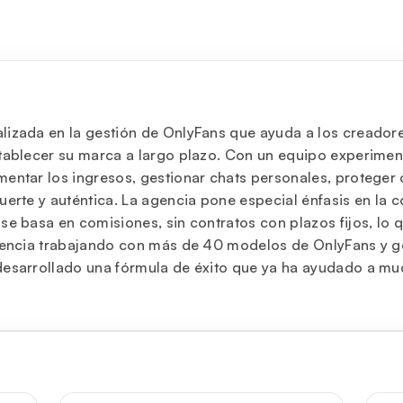
lizada en la gestión de OnlyFans que ayuda a los creador
stablecer su marca a largo plazo. Con un equipo experime
entar los ingresos, gestionar chats personales, proteger c
erte y auténtica. La agencia pone especial énfasis en la c
se basa en comisiones, sin contratos con plazos fijos, lo 
eriencia trabajando con más de 40 modelos de OnlyFans y 
 desarrollado una fórmula de éxito que ya ha ayudado a m