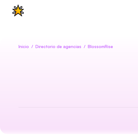
Características
Casos de uso
Pre
Inicio
/
Directorio de agencias
/
BlossomRise