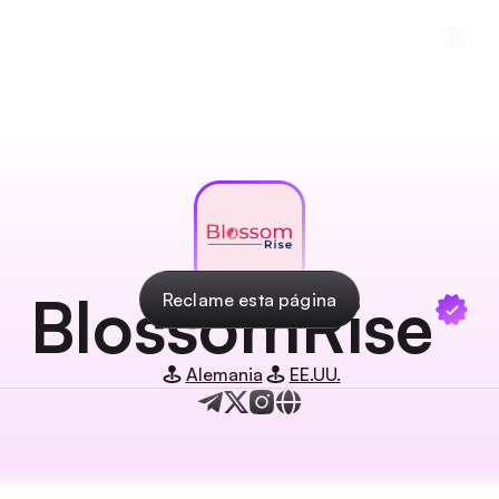
cios
Recursos
Descargar la aplicación
In
BlossomRise
Reclame esta página
Alemania
EE.UU.