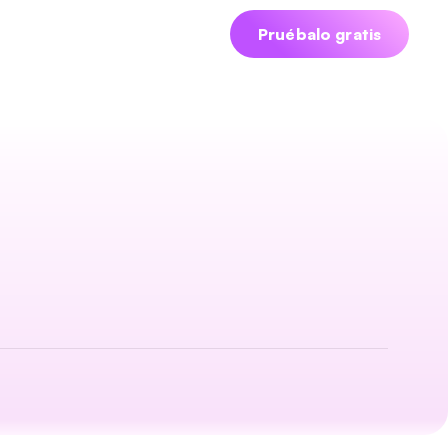
iciar sesión
Agendar demo
Pruébalo gratis