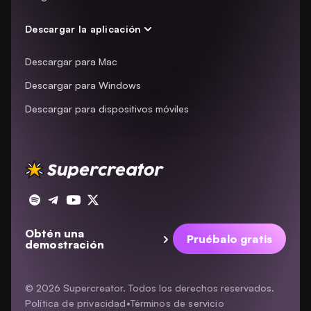
Descargar la aplicación
Descargar para Mac
Descargar para Windows
Descargar para dispositivos móviles
Obtén una
Pruébalo gratis
demostración
© 2026 Supercreator. Todos los derechos reservados.
Política de privacidad
•
Términos de servicio