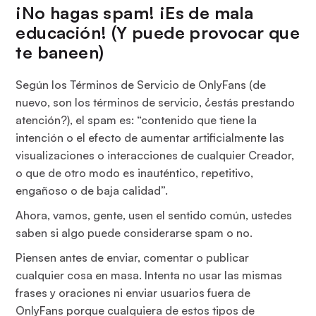
¡No hagas spam! ¡Es de mala
educación! (Y puede provocar que
te baneen)
Según los Términos de Servicio de OnlyFans (de
nuevo, son los términos de servicio, ¿estás prestando
atención?), el spam es: “contenido que tiene la
intención o el efecto de aumentar artificialmente las
visualizaciones o interacciones de cualquier Creador,
o que de otro modo es inauténtico, repetitivo,
engañoso o de baja calidad”.
Ahora, vamos, gente, usen el sentido común, ustedes
saben si algo puede considerarse spam o no.
Piensen antes de enviar, comentar o publicar
cualquier cosa en masa. Intenta no usar las mismas
frases y oraciones ni enviar usuarios fuera de
OnlyFans porque cualquiera de estos tipos de