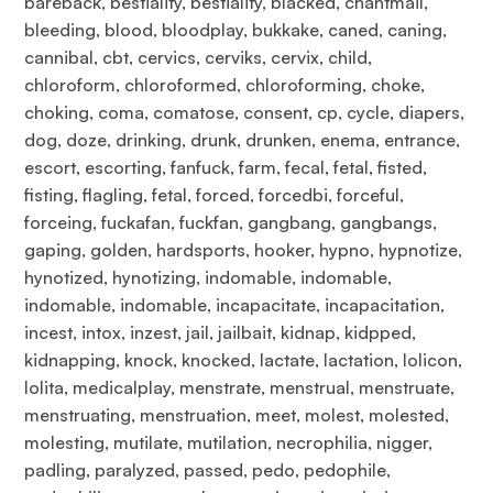
bareback, bestiality, bestiality, blacked, chantmail,
bleeding, blood, bloodplay, bukkake, caned, caning,
cannibal, cbt, cervics, cerviks, cervix, child,
chloroform, chloroformed, chloroforming, choke,
choking, coma, comatose, consent, cp, cycle, diapers,
dog, doze, drinking, drunk, drunken, enema, entrance,
escort, escorting, fanfuck, farm, fecal, fetal, fisted,
fisting, flagling, fetal, forced, forcedbi, forceful,
forceing, fuckafan, fuckfan, gangbang, gangbangs,
gaping, golden, hardsports, hooker, hypno, hypnotize,
hynotized, hynotizing, indomable, indomable,
indomable, indomable, incapacitate, incapacitation,
incest, intox, inzest, jail, jailbait, kidnap, kidpped,
kidnapping, knock, knocked, lactate, lactation, lolicon,
lolita, medicalplay, menstrate, menstrual, menstruate,
menstruating, menstruation, meet, molest, molested,
molesting, mutilate, mutilation, necrophilia, nigger,
padling, paralyzed, passed, pedo, pedophile,