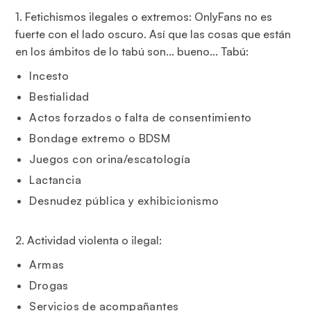
1. Fetichismos ilegales o extremos: OnlyFans no es
fuerte con el lado oscuro. Así que las cosas que están
en los ámbitos de lo tabú son... bueno... Tabú:
Incesto
Bestialidad
Actos forzados o falta de consentimiento
Bondage extremo o BDSM
Juegos con orina/escatología
Lactancia
Desnudez pública y exhibicionismo
2. Actividad violenta o ilegal:
Armas
Drogas
Servicios de acompañantes