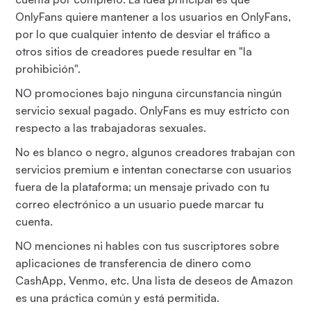
OnlyFans quiere mantener a los usuarios en OnlyFans,
por lo que cualquier intento de desviar el tráfico a
otros sitios de creadores puede resultar en "la
prohibición".
NO promociones bajo ninguna circunstancia ningún
servicio sexual pagado. OnlyFans es muy estricto con
respecto a las trabajadoras sexuales.
No es blanco o negro, algunos creadores trabajan con
servicios premium e intentan conectarse con usuarios
fuera de la plataforma; un mensaje privado con tu
correo electrónico a un usuario puede marcar tu
cuenta.
NO menciones ni hables con tus suscriptores sobre
aplicaciones de transferencia de dinero como
CashApp, Venmo, etc. Una lista de deseos de Amazon
es una práctica común y está permitida.