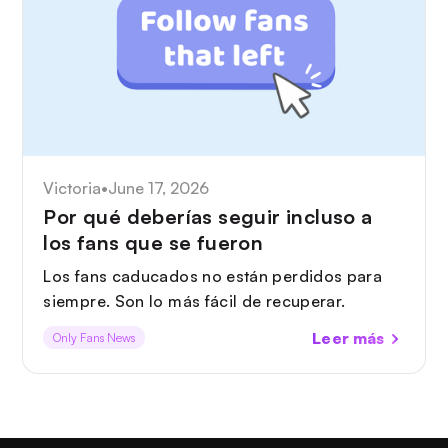
Victoria
•
June 17, 2026
Por qué deberías seguir incluso a
los fans que se fueron
Los fans caducados no están perdidos para
siempre. Son lo más fácil de recuperar.
Leer más
Only Fans News