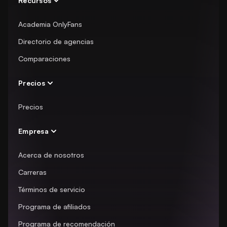
Recursos
Academia OnlyFans
Directorio de agencias
Comparaciones
Precios
Precios
Empresa
Acerca de nosotros
Carreras
Términos de servicio
Programa de afiliados
Programa de recomendación