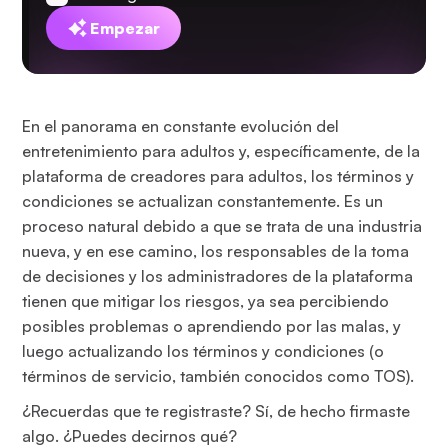
Empezar
En el panorama en constante evolución del
entretenimiento para adultos y, específicamente, de la
plataforma de creadores para adultos, los términos y
condiciones se actualizan constantemente. Es un
proceso natural debido a que se trata de una industria
nueva, y en ese camino, los responsables de la toma
de decisiones y los administradores de la plataforma
tienen que mitigar los riesgos, ya sea percibiendo
posibles problemas o aprendiendo por las malas, y
luego actualizando los términos y condiciones (o
términos de servicio, también conocidos como TOS).
¿Recuerdas que te registraste? Sí, de hecho firmaste
algo. ¿Puedes decirnos qué?