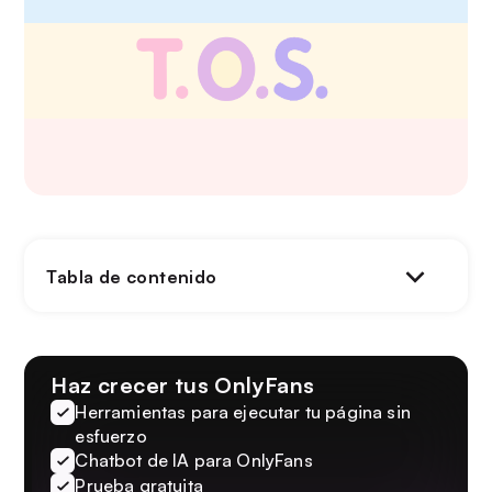
Tabla de contenido
TL;DR: Entendiendo los T.O.S. de OnlyFans
¿Qué puede hacer OnlyFans con mi contenido?
Es porno, así que puedo hacer lo que quiera,
Palabras prohibidas en OnlyFans
Colaborar con otras modelos
Promocionar otras cosas a través de tu OnlyFans
¡No hagas spam! ¡Es de mala educación! (Y
¿Está bien anunciar a otros creadores o
Cómo OnlyFans puede cambiar sus Términos de
¿verdad?
puede provocar que te baneen)
productos?
Servicio
Haz crecer tus OnlyFans
Herramientas para ejecutar tu página sin
esfuerzo
Chatbot de IA para OnlyFans
Prueba gratuita