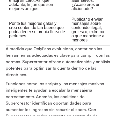
emoji sincero. Así que
alternativos.
adelante, finjan que son
¿Acaso eres un
mejores amigos.
aficionado?
Publicar o enviar
Ponte tus mejores galas y
mensajes sobre
crea contenido tan bueno que
contenido ilegal,
podría tener su propia línea de
grotesco, extremo
perfumes.
o que mencione a
menores.
A medida que OnlyFans evoluciona, contar con las
herramientas adecuadas es clave para cumplir con las
normas. Supercreator ofrece automatización y análisis
potentes para optimizar tu cuenta dentro de las
directrices.
Funciones como los scripts y los mensajes masivos
inteligentes te ayudan a escalar la mensajería
correctamente. Además, las analíticas de
Supercreator identifican oportunidades para
aumentar los ingresos sin recurrir al spam. Con
Supercreator, puedes centrarte en contenido de