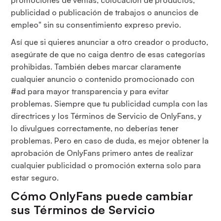
publicidad o publicación de trabajos o anuncios de
empleo" sin su consentimiento expreso previo.
Así que si quieres anunciar a otro creador o producto,
asegúrate de que no caiga dentro de esas categorías
prohibidas. También debes marcar claramente
cualquier anuncio o contenido promocionado con
#ad para mayor transparencia y para evitar
problemas. Siempre que tu publicidad cumpla con las
directrices y los Términos de Servicio de OnlyFans, y
lo divulgues correctamente, no deberías tener
problemas. Pero en caso de duda, es mejor obtener la
aprobación de OnlyFans primero antes de realizar
cualquier publicidad o promoción externa solo para
estar seguro.
Cómo OnlyFans puede cambiar
sus Términos de Servicio