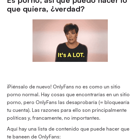
que quiera, ¿verdad?
¡Piénsalo de nuevo! OnlyFans no es como un sitio
porno normal. Hay cosas que encontrarías en un sitio
porno, pero OnlyFans las desaprobaría (= bloquearía
tu cuenta). Las razones para ello son principalmente
políticas y, francamente, no importantes.
Aquí hay una lista de contenido que puede hacer que
te baneen de OnlyFans: