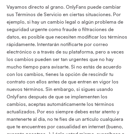
Vayamos directo al grano. OnlyFans puede cambiar
sus Términos de Servicio en ciertas situaciones. Por
ejemplo, si hay un cambio legal o algún problema de
seguridad urgente como fraude o filtraciones de
datos, es posible que necesiten modificar los términos
rápidamente. Intentarán notificarte por correo
electrónico o a través de su plataforma, pero a veces
los cambios pueden ser tan urgentes que no hay
mucho tiempo para avisarte. Si no estás de acuerdo
con los cambios, tienes la opción de rescindir tu
contrato con ellos antes de que entren en vigor los
nuevos términos. Sin embargo, si sigues usando
OnlyFans después de que se implementen los
cambios, aceptas automáticamente los términos
actualizados. Por eso siempre debes estar atento y
mantenerte al día, no te fíes de un artículo cualquiera
que te encuentres por casualidad en internet (bueno,
excepto nosotros...). Léalo usted mismo, suscríbase a