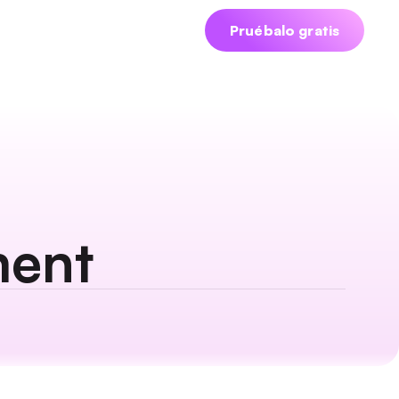
iciar sesión
Agendar demo
Pruébalo gratis
ment