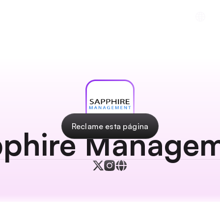
cios
Recursos
Descargar la aplicación
In
Reclame esta página
phire Manage