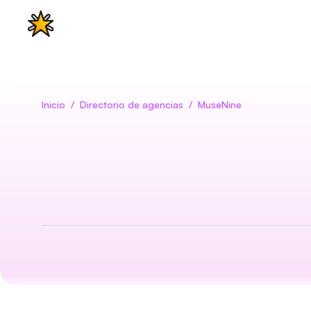
Características
Casos de uso
Pre
Inicio
/
Directorio de agencias
/
MuseNine