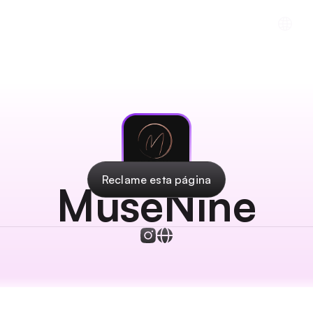
cios
Recursos
Descargar la aplicación
In
Reclame esta página
MuseNine