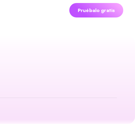
iciar sesión
Agendar demo
Pruébalo gratis