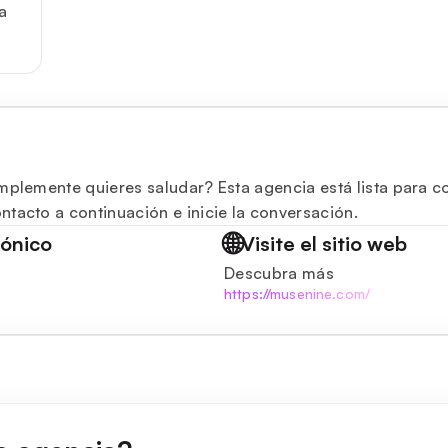
a
mplemente quieres saludar? Esta agencia está lista para co
tacto a continuación e inicie la conversación.
🌐
rónico
Visite el sitio web
Descubra más
https://musenine.com/