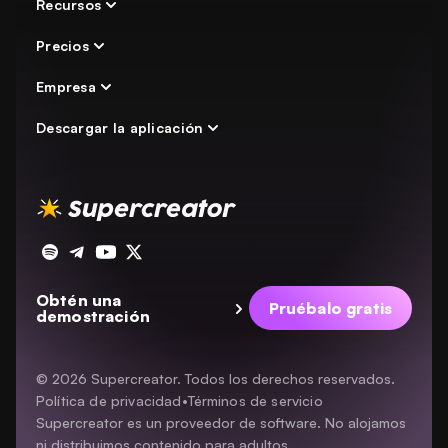
Automatización del chat
Recursos
Creador independiente
Inicio de sesión seguro
Agencia
Precios
Academia OnlyFans
Analítica
Directorio de agencias
Empresa
Precios
Bot de OnlyFans
Comparaciones
Descargar la aplicación
Acerca de nosotros
Carreras
Descargar para Mac
Términos de servicio
Descargar para Windows
Programa de afiliados
Descargar para dispositivos móviles
Programa de recomendación
Obtén una
Pruébalo gratis
demostración
© 2026 Supercreator. Todos los derechos reservados.
Política de privacidad
•
Términos de servicio
Supercreator es un proveedor de software. No alojamos
ni distribuimos contenido para adultos.