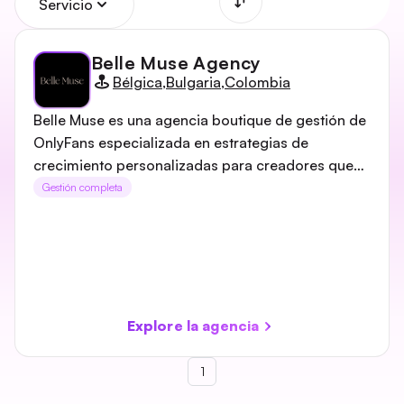
Servicio
Belle Muse Agency
Bélgica
,
Bulgaria
,
Colombia
Belle Muse es una agencia boutique de gestión de
OnlyFans especializada en estrategias de
crecimiento personalizadas para creadores que
buscan potenciar su éxito. La agencia ofrece una
Gestión completa
gama completa de servicios, que incluyen
creación de marca personalizada, interacción con
fans 24/7, planificación financiera y apoyo para el
bienestar, todo diseñado para aumentar los
ingresos y el bienestar de los creadores.
Operando bajo un modelo transparente basado
Explore la agencia
en comisiones y sin tarifas iniciales, Belle Muse
garantiza que los creadores conserven la
1
propiedad total de su contenido mientras reciben