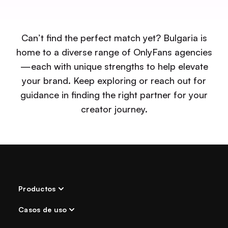
apoyo dedicado y adaptado a sus objetivos
únicos.
Can’t find the perfect match yet? Bulgaria is
home to a diverse range of OnlyFans agencies
—each with unique strengths to help elevate
your brand. Keep exploring or reach out for
guidance in finding the right partner for your
creator journey.
Productos
Casos de uso
IA Chatter