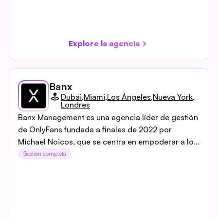
Explore la agencia
Banx
Dubái
,
Miami
,
Los Ángeles
,
Nueva York
,
Londres
Banx Management es una agencia líder de gestión
de OnlyFans fundada a finales de 2022 por
Michael Noicos, que se centra en empoderar a los
creadores de contenido a través de la excelencia
Gestión completa
digital. Aprovechando más de dos décadas de
experiencia en marketing digital, la agencia ofrece
servicios integrales que incluyen optimización de
cuentas, gestión del crecimiento de la marca y
soporte 24/7, con el objetivo de maximizar las