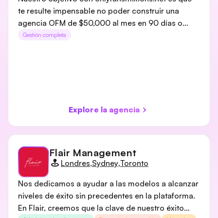
te resulte impensable no poder construir una
agencia OFM de $50,000 al mes en 90 días o
menos. Deja que mi equipo instale los sistemas de
Gestión completa
reclutamiento, promoción y gestión de modelos
que necesitas para iniciar y escalar tu agencia
OFM. ‍
Explore la agencia
Flair Management
Londres
,
Sydney
,
Toronto
Nos dedicamos a ayudar a las modelos a alcanzar
niveles de éxito sin precedentes en la plataforma.
En Flair, creemos que la clave de nuestro éxito