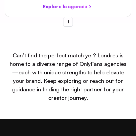
ganancias y el reconocimiento global de los
Explore la agencia
creadores. Con presencia global en ciudades
como Sídney, Dubái y Miami, Banx Management
1
proporciona un ecosistema de apoyo que
fomenta la independencia financiera y el
crecimiento personal de sus modelos.
Can’t find the perfect match yet? Londres is
home to a diverse range of OnlyFans agencies
—each with unique strengths to help elevate
your brand. Keep exploring or reach out for
guidance in finding the right partner for your
creator journey.