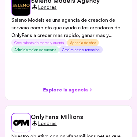
Seleno Models Agency
Ángeles, nuestro equipo creativo trabajará en
Londres
estrecha colaboración con usted de principio a fin
para garantizar que cada experiencia sea única.
Seleno Models es una agencia de creación de
servicio completo que ayuda a los creadores de
OnlyFans a crecer más rápido, ganar más y
construir una marca digital sostenible. El equipo
Crecimiento de marca y cuenta
Agencia de chat
se encarga de la gestión de los fans, la estrategia
Administración de cuentas
Crecimiento y retención
de contenido y las operaciones diarias para que
los creadores puedan centrarse en crear y, al
mismo tiempo, aumentar sus ingresos con apoyo
profesional y sistemas de crecimiento
comprobados.
Explore la agencia
OnlyFans Millions
Londres
Nuestro objetivo con onlyfansmillions.net es que