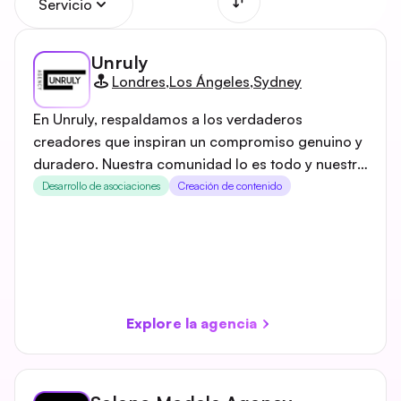
Servicio
Unruly
Londres
,
Los Ángeles
,
Sydney
En Unruly, respaldamos a los verdaderos
creadores que inspiran un compromiso genuino y
duradero. Nuestra comunidad lo es todo y nuestra
familia es única. Conectamos marcas y clientes a
Desarrollo de asociaciones
Creación de contenido
través de contenido atractivo y campañas
innovadoras, al tiempo que colaboramos con
algunos de los nombres más importantes del
ámbito social. Basándonos en nuestro
conocimiento del sector y nuestros años de
experiencia, nos esforzamos continuamente por
Explore la agencia
innovar, superar los límites y redefinir el status quo
en el marketing social y de influencers. Con sedes
en todo el mundo en Londres, Sídney y Los