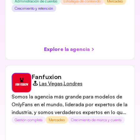
reside en estas tres áreas principales: gestión de
Administración de cuentas
Estrategia de contenido
Mercadeo
cuentas, estrategias de crecimiento en redes
Crecimiento y retención
sociales y un compromiso con el éxito
compartido.
Explore la agencia
Fanfuxion
Las Vegas
,
Londres
Somos la agencia más grande para modelos de
OnlyFans en el mundo, liderada por expertos de la
industria, y somos verdaderos expertos en lo que
hacemos. Nuestras modelos superan
Gestión completa
Mercadeo
Crecimiento de marca y cuenta
significativamente a la competencia y elevan el
estándar para otras modelos.