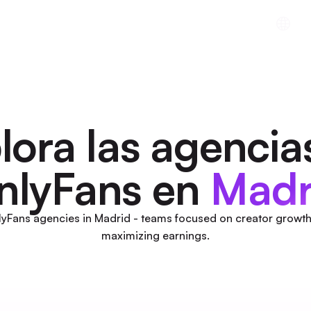
cios
Recursos
Descargar la aplicación
In
lora las agencia
nlyFans en
Madr
yFans agencies in Madrid - teams focused on creator growth
maximizing earnings.