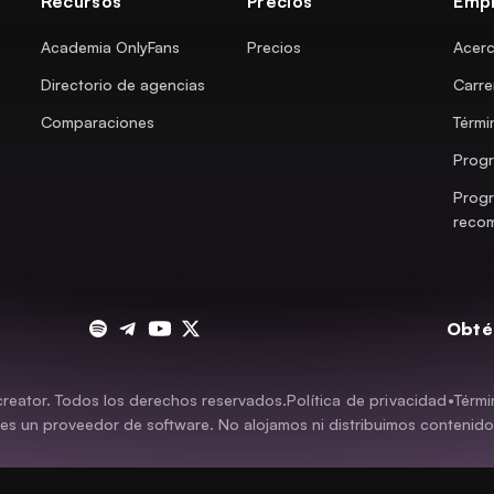
Recursos
Precios
Emp
e
Academia OnlyFans
Precios
Acerc
Directorio de agencias
Carre
Comparaciones
Térmi
Progr
Prog
reco
Obté
eator. Todos los derechos reservados.
Política de privacidad
•
Térmi
es un proveedor de software. No alojamos ni distribuimos contenido