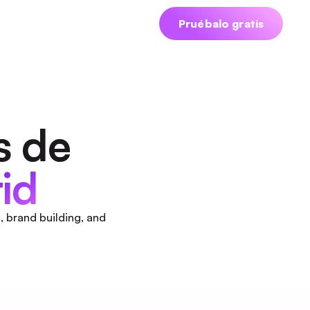
iciar sesión
Agendar demo
Pruébalo gratis
s de
id
, brand building, and