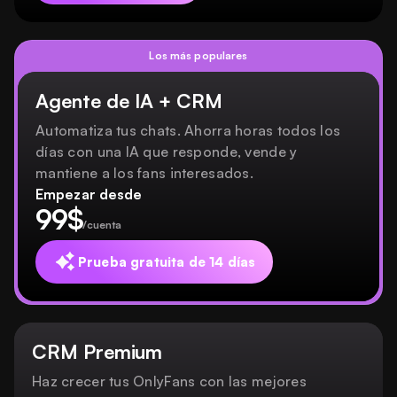
Los más populares
Agente de IA + CRM
Automatiza tus chats. Ahorra horas todos los
días con una IA que responde, vende y
mantiene a los fans interesados.
Empezar desde
99$
/cuenta
Prueba gratuita de 14 días
CRM Premium
Haz crecer tus OnlyFans con las mejores